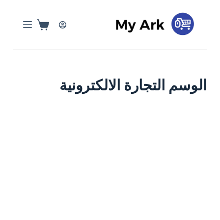
ا
ل
ت
ج
ا
و
الوسم
التجارة الالكترونية
ز
إ
ل
ى
ا
ل
م
ح
البيع بالعمولة
التجارة الإلكترونية
تسويق المنتجات
ت
و
ى