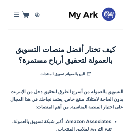
ا
ل
ت
ج
ا
و
كيف تختار أفضل منصات التسويق
ز
بالعمولة لتحقيق أرباح مستمرة؟
إ
ل
البيع بالعمولة
,
تسويق المنتجات
ى
ا
ل
التسويق بالعمولة من أسرع الطرق لتحقيق دخل من الإنترنت
م
بدون الحاجة لامتلاك منتج خاص. يعتمد نجاحك في هذا المجال
ح
على اختيار المنصة المناسبة. من أهم المنصات:
ت
و
Amazon Associates: أكبر شبكة تسويق بالعمولة،
ى
تتيح الترويج لملايين المنتجات.